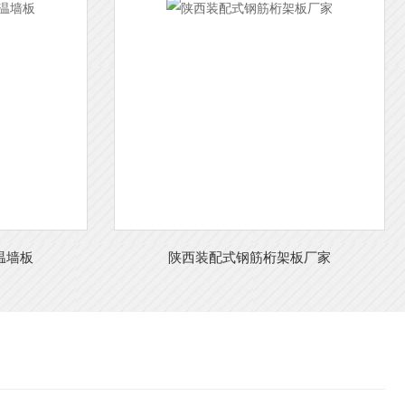
温墙板
陕西装配式钢筋桁架板厂家