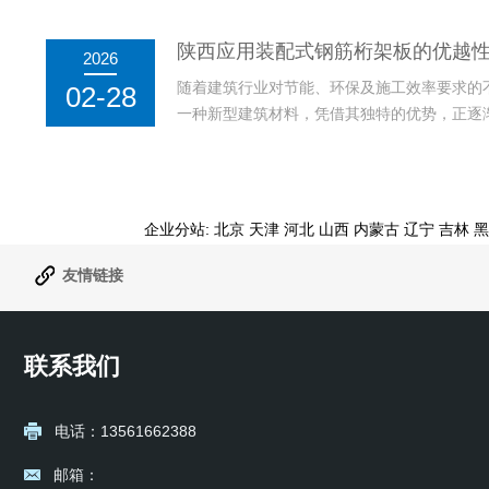
保温砌块结合了装配式建筑和自保温技术，具
能源消耗和碳排放，从而在绿色建筑和可持续
陕西应用装配式钢筋桁架板的优越
2026
复合自保温砌块的环保...
随着建筑行业对节能、环保及施工效率要求的
02-28
一种新型建筑材料，凭借其独特的优势，正逐
钢筋桁架板不仅具有较强的承载力和较好的抗
缩短的特性也使其在众多建筑工程中获得广泛
形式，能够在工厂完成...
企业分站:
北京
天津
河北
山西
内蒙古
辽宁
吉林
黑
友情链接
联系我们
电话：13561662388
邮箱：