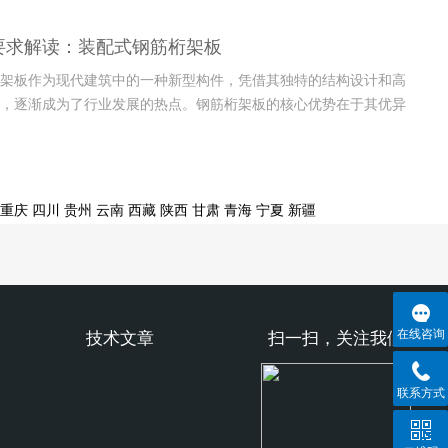
结构强度的还能显著提高能源利用效率。这种砌块尤其在公共设施
现出巨大的优势，不仅能够减少外部环境对建筑内部温度的影响，
要求解读：装配式钢筋桁架板
筑的能...
架板作为现代建筑中的一种新型构件，凭借其独特的结构设计和高
，逐渐成为了行业发展的热点。钢筋桁架板的核心优势在于其优异
好的施工便捷性，不仅大大减少了现场施工的劳动强度，还能有效
的施工速度。这种新型板材在满足建筑物安全和稳定性的前提下，
现场快...
重庆
四川
贵州
云南
西藏
陕西
甘肃
青海
宁夏
新疆
在线咨询
技术文章
扫一扫，关注我们
联系方式