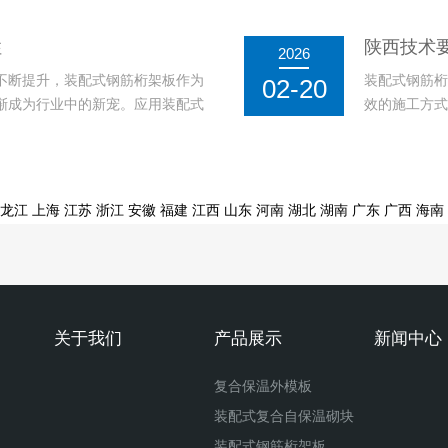
有良好的保温效果，并能有效减少
得建筑在保证
发展方面发挥着重要作用。装配式
中的应用，展
性
陕西技术
2026
还能有效降低建
不断提升，装配式钢筋桁架板作为
装配式钢筋桁
02-20
渐成为行业中的新宠。应用装配式
效的施工方式
震性能，而且其施工便捷性和工期
的承载力和良
应用。钢筋桁架板采用预制构件的
提高建筑工程
通过工厂预制和
龙江
上海
江苏
浙江
安徽
福建
江西
山东
河南
湖北
湖南
广东
广西
海南
关于我们
产品展示
新闻中心
复合保温外模板
装配式复合自保温砌块
装配式钢筋桁架板