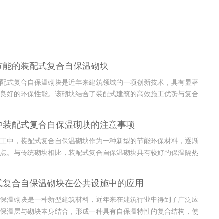
节能的装配式复合自保温砌块
配式复合自保温砌块是近年来建筑领域的一项创新技术，具有显著
良好的环保性能。该砌块结合了装配式建筑的高效施工优势与复合
性，能够有效降低建筑能耗，提升建筑的热性能。与传统建筑材料
砌块在保温隔热方面表现更加出色，不仅能够减少空调和暖气的使
中装配式复合自保温砌块的注意事项
或炎热的...
工中，装配式复合自保温砌块作为一种新型的节能环保材料，逐渐
点。与传统砌块相比，装配式复合自保温砌块具有较好的保温隔热
效提升建筑物的能效，同时减少施工周期。该材料不仅在性能上有
且因其便捷的装配性，极大降低了施工难度和劳动强度。尽管装配
式复合自保温砌块在公共设施中的应用
块在施...
保温砌块是一种新型建筑材料，近年来在建筑行业中得到了广泛应
保温层与砌块本身结合，形成一种具有自保温特性的复合结构，使