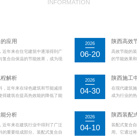
INFORMATION
中的应用
陕西高效
2026
，近年来在住宅建筑中逐渐得到广
高效节能的装
06-20
与复合自保温的节能效果，成为现
的节能效果和
理想选择。装配式复合自保温砌块
材料的保温特
有效减少外界温度变化对室内环境
相比，这种
流程解析
陕西施工
2026
用，还能在寒冷
料，近年来在绿色建筑和节能减排
在现代建筑施
04-30
使得建筑在提高热效能的降低了能
成为行业的热
合自保温砌块的生产流程不仅涉及
效果，能够有
的配合，以确保砌块的高质量和稳
显著优势，而
性能分析
陕西装配
2026
式复合自保温砌
，近年来在建筑行业中得到了广泛
装配式复合自
04-10
料的重要组成部分。装配式复合自
用。它通过将