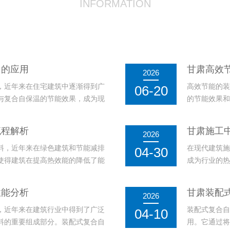
INFORMATION
中的应用
甘肃高效
2026
，近年来在住宅建筑中逐渐得到广
高效节能的装
06-20
与复合自保温的节能效果，成为现
的节能效果和
理想选择。装配式复合自保温砌块
材料的保温特
有效减少外界温度变化对室内环境
相比，这种
流程解析
甘肃施工
2026
用，还能在寒冷
料，近年来在绿色建筑和节能减排
在现代建筑施
04-30
使得建筑在提高热效能的降低了能
成为行业的热
合自保温砌块的生产流程不仅涉及
效果，能够有
的配合，以确保砌块的高质量和稳
显著优势，而
性能分析
甘肃装配
2026
式复合自保温砌
，近年来在建筑行业中得到了广泛
装配式复合自
04-10
料的重要组成部分。装配式复合自
用。它通过将