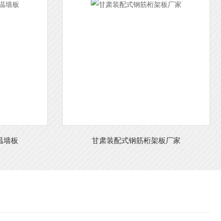
温墙板
甘肃装配式钢筋桁架板厂家