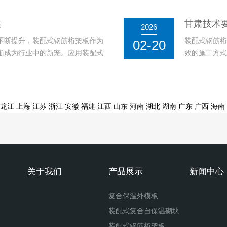
有良好的保温效果，并能有效减少
得建筑在保证
发展方面发挥着重要作用。装配式
中的应用，展
性
甘肃技术
2026
还能有效降低建
不断提升，装配式钢筋桁架板作为
装配式钢筋桁
02-20
渐成为行业中的新宠。应用装配式
效的施工方式
震性能，而且其施工便捷性和工期
的承载力和良
应用。钢筋桁架板采用预制构件的
提高建筑工程
通过工厂预制和
龙江
上海
江苏
浙江
安徽
福建
江西
山东
河南
湖北
湖南
广东
广西
海南
关于我们
产品展示
新闻中心
复合保温外模板
装配式复合自保温砌块
装配式钢筋桁架板