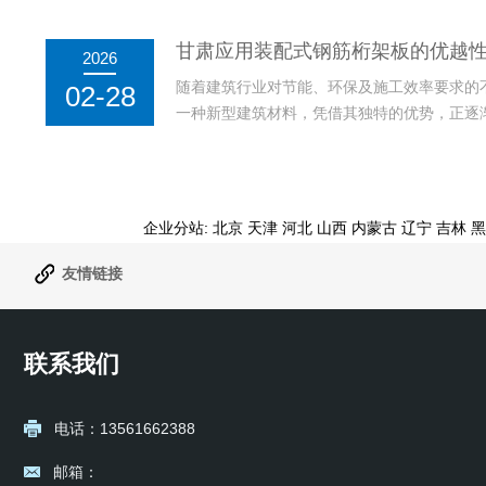
保温砌块结合了装配式建筑和自保温技术，具
能源消耗和碳排放，从而在绿色建筑和可持续
甘肃应用装配式钢筋桁架板的优越
2026
复合自保温砌块的环保...
随着建筑行业对节能、环保及施工效率要求的
02-28
一种新型建筑材料，凭借其独特的优势，正逐
钢筋桁架板不仅具有较强的承载力和较好的抗
缩短的特性也使其在众多建筑工程中获得广泛
形式，能够在工厂完成...
企业分站:
北京
天津
河北
山西
内蒙古
辽宁
吉林
黑
友情链接
联系我们
电话：13561662388
邮箱：