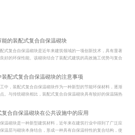
节能的装配式复合自保温砌块
配式复合自保温砌块是近年来建筑领域的一项创新技术，具有显著
良好的环保性能。该砌块结合了装配式建筑的高效施工优势与复合
性，能够有效降低建筑能耗，提升建筑的热性能。与传统建筑材料
砌块在保温隔热方面表现更加出色，不仅能够减少空调和暖气的使
中装配式复合自保温砌块的注意事项
或炎热的...
工中，装配式复合自保温砌块作为一种新型的节能环保材料，逐渐
点。与传统砌块相比，装配式复合自保温砌块具有较好的保温隔热
效提升建筑物的能效，同时减少施工周期。该材料不仅在性能上有
且因其便捷的装配性，极大降低了施工难度和劳动强度。尽管装配
式复合自保温砌块在公共设施中的应用
块在施...
保温砌块是一种新型建筑材料，近年来在建筑行业中得到了广泛应
保温层与砌块本身结合，形成一种具有自保温特性的复合结构，使