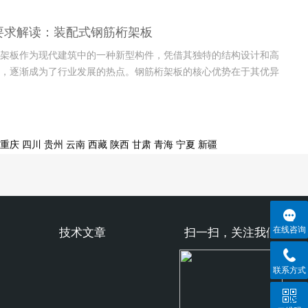
结构强度的还能显著提高能源利用效率。这种砌块尤其在公共设施
现出巨大的优势，不仅能够减少外部环境对建筑内部温度的影响，
要求解读：装配式钢筋桁架板
筑的能...
架板作为现代建筑中的一种新型构件，凭借其独特的结构设计和高
，逐渐成为了行业发展的热点。钢筋桁架板的核心优势在于其优异
好的施工便捷性，不仅大大减少了现场施工的劳动强度，还能有效
的施工速度。这种新型板材在满足建筑物安全和稳定性的前提下，
现场快...
重庆
四川
贵州
云南
西藏
陕西
甘肃
青海
宁夏
新疆
在线咨询
技术文章
扫一扫，关注我们
联系方式