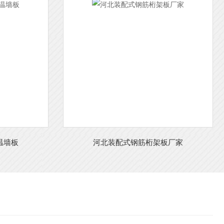
温墙板
河北装配式钢筋桁架板厂家