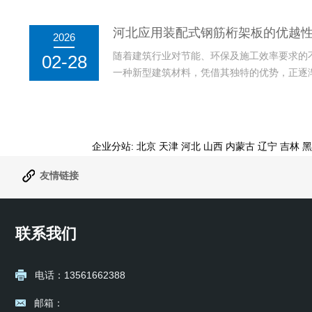
保温砌块结合了装配式建筑和自保温技术，具
能源消耗和碳排放，从而在绿色建筑和可持续
河北应用装配式钢筋桁架板的优越
2026
复合自保温砌块的环保...
随着建筑行业对节能、环保及施工效率要求的
02-28
一种新型建筑材料，凭借其独特的优势，正逐
钢筋桁架板不仅具有较强的承载力和较好的抗
缩短的特性也使其在众多建筑工程中获得广泛
形式，能够在工厂完成...
企业分站:
北京
天津
河北
山西
内蒙古
辽宁
吉林
黑
友情链接
联系我们
电话：13561662388
邮箱：