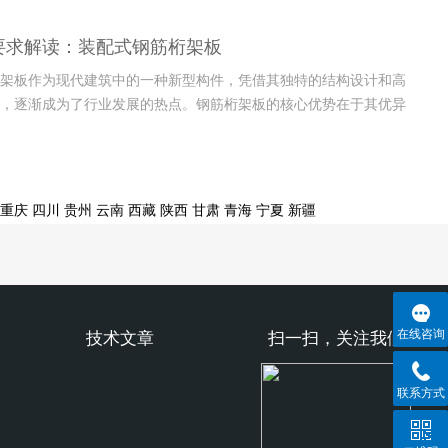
结构强度的还能显著提高能源利用效率。这种砌块尤其在公共设施
现出巨大的优势，不仅能够减少外部环境对建筑内部温度的影响，
要求解读：装配式钢筋桁架板
筑的能...
架板作为现代建筑中的一种新型构件，凭借其独特的结构设计和高
，逐渐成为了行业发展的热点。钢筋桁架板的核心优势在于其优异
好的施工便捷性，不仅大大减少了现场施工的劳动强度，还能有效
的施工速度。这种新型板材在满足建筑物安全和稳定性的前提下，
现场快...
重庆
四川
贵州
云南
西藏
陕西
甘肃
青海
宁夏
新疆
在线咨询
技术文章
扫一扫，关注我们
联系方式