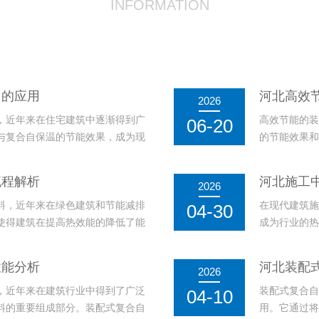
INFORMATION
中的应用
河北高效
2026
，近年来在住宅建筑中逐渐得到广
高效节能的装
06-20
与复合自保温的节能效果，成为现
的节能效果和
理想选择。装配式复合自保温砌块
材料的保温特
有效减少外界温度变化对室内环境
相比，这种
流程解析
河北施工
2026
用，还能在寒冷
料，近年来在绿色建筑和节能减排
在现代建筑施
04-30
使得建筑在提高热效能的降低了能
成为行业的热
合自保温砌块的生产流程不仅涉及
效果，能够有
的配合，以确保砌块的高质量和稳
显著优势，而
性能分析
河北装配
2026
式复合自保温砌
，近年来在建筑行业中得到了广泛
装配式复合自
04-10
料的重要组成部分。装配式复合自
用。它通过将