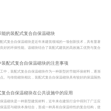
节能的装配式复合自保温砌块
配式复合自保温砌块是近年来建筑领域的一项创新技术，具有显著
良好的环保性能。该砌块结合了装配式建筑的高效施工优势与复合
性，能够有效降低建筑能耗，提升建筑的热性能。与传统建筑材料
砌块在保温隔热方面表现更加出色，不仅能够减少空调和暖气的使
中装配式复合自保温砌块的注意事项
或炎热的...
工中，装配式复合自保温砌块作为一种新型的节能环保材料，逐渐
点。与传统砌块相比，装配式复合自保温砌块具有较好的保温隔热
效提升建筑物的能效，同时减少施工周期。该材料不仅在性能上有
且因其便捷的装配性，极大降低了施工难度和劳动强度。尽管装配
式复合自保温砌块在公共设施中的应用
块在施...
保温砌块是一种新型建筑材料，近年来在建筑行业中得到了广泛应
保温层与砌块本身结合，形成一种具有自保温特性的复合结构，使