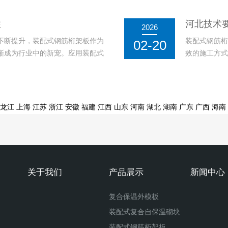
有良好的保温效果，并能有效减少
得建筑在保证
发展方面发挥着重要作用。装配式
中的应用，展
性
河北技术
2026
还能有效降低建
不断提升，装配式钢筋桁架板作为
装配式钢筋桁
02-20
渐成为行业中的新宠。应用装配式
效的施工方式
震性能，而且其施工便捷性和工期
的承载力和良
应用。钢筋桁架板采用预制构件的
提高建筑工程
通过工厂预制和
龙江
上海
江苏
浙江
安徽
福建
江西
山东
河南
湖北
湖南
广东
广西
海南
关于我们
产品展示
新闻中心
复合保温外模板
装配式复合自保温砌块
装配式钢筋桁架板