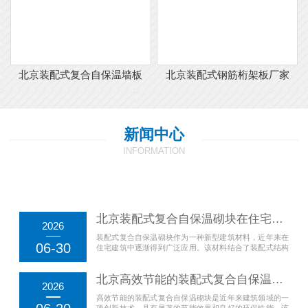
北京装配式复合自保温墙板
北京装配式钢筋桁架板厂家
新闻中心
INFORMATION
北京装配式复合自保温砌块在住宅中的应用
2026
装配式复合自保温砌块作为一种新型建筑材料，近年来在
06-30
住宅建筑中逐渐得到广泛应用。该材料结合了装配式结构
的施工优势与复合自保温的节能效果，成为现代住宅建设
中提高建筑能效、减少能源消耗的理想选择。装配式复合
北京高效节能的装配式复合自保温砌块
自保温砌块具有良好的保温性能和较高的结构强度，能够
2026
有效减少外界温度变化对室内环境的影响，从而提升居
高效节能的装配式复合自保温砌块是近年来建筑领域的一
住...
项创新技术，具有显著的节能效果和良好的环保性能。该