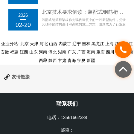
优势，正逐渐成为行业中的新宠。应用装配式钢筋桁架板
不仅具有较强的承载力和较好的抗震性能，而且其施工便
北京技术要求解读：装配式钢筋桁架板
捷性和工期缩短的特性也使其在众多建筑工程中获得广泛
2026
应用。钢筋桁架板采用预制构件的形式，能够在工厂完
装配式钢筋桁架板作为现代建筑中的一种新型构件，凭借
成...
02-20
其独特的结构设计和高效的施工方式，逐渐成为了行业发
展的热点。钢筋桁架板的核心优势在于其优异的承载力和
良好的施工便捷性，不仅大大减少了现场施工的劳动强
度，还能有效提高建筑工程的施工速度。这种新型板材在
满足建筑物安全和稳定性的前提下，通过工厂预制和现场
企业分站:
北京
天津
河北
山西
内蒙古
辽宁
吉林
黑龙江
上海
江苏
浙江
快...
安徽
福建
江西
山东
河南
湖北
湖南
广东
广西
海南
重庆
四川
贵州
云南
西藏
陕西
甘肃
青海
宁夏
新疆
友情链接
联系我们
电话：13561662388
邮箱：