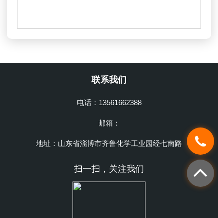
联系我们
电话：13561662388
邮箱：
地址：山东省淄博市齐鲁化学工业园经七南路
扫一扫，关注我们