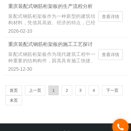
承载力和良好的施工便捷性，不仅大大减
重庆装配式钢筋桁架板的生产流程分析
少了现场施工的劳动强度，还能有效提高
装配式钢筋桁架板作为一种新型的建筑结
建筑工程的施工速度。这种新型板材在满
查看详情
构材料，凭借其高效、经济的特点，已经
足建筑物安全和稳定性的前提下，通过工
在建筑行业中得到广泛应用。其主要优势
厂预制和现场快...
2026-02-10
在于节省了现场施工时间，提高了施工效
率，同时还具有较高的结构强度和耐久
重庆装配式钢筋桁架板的施工工艺探讨
性。随着技术的发展，装配式钢筋桁架板
装配式钢筋桁架板作为现代建筑工程中一
的生产流程也不断优化，成为现代建筑的
查看详情
种重要的结构构件，因其具有施工快捷、
重要组成部分。装配式钢筋桁架板的生产
质量稳定、减少现场施工人员等优势，越
流程一般包括设...
2025-12-30
来越受到建筑行业的青睐。装配式钢筋桁
架板的施工工艺不仅对提高工程建设速度
起到了积极作用，还能有效降低施工过程
首页
上一页
1
2
3
4
下一页
中的安全风险。随着建筑工业化的不断推
进，装配式钢筋桁架板的应用范围逐渐扩
末页
大，成为现代...