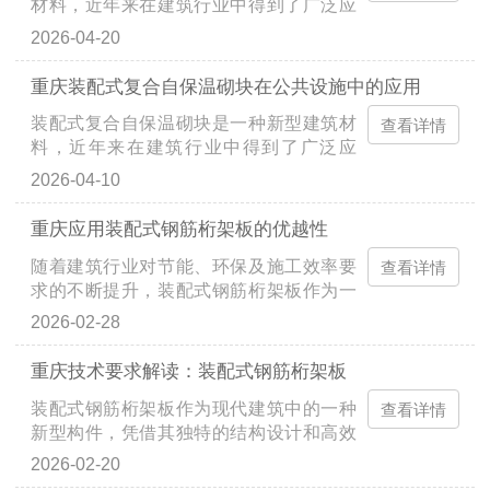
材料，近年来在建筑行业中得到了广泛应
了施工难度和劳动强度。尽管装配式复合
用。其独特的环保性能使其成为绿色建筑
自保温砌块在施...
2026-04-20
材料的重要组成部分。装配式复合自保温
砌块结合了装配式建筑和自保温技术，具
重庆装配式复合自保温砌块在公共设施中的应用
有良好的保温效果，并能有效减少能源消
装配式复合自保温砌块是一种新型建筑材
耗和碳排放，从而在绿色建筑和可持续发
查看详情
料，近年来在建筑行业中得到了广泛应
展方面发挥着重要作用。装配式复合自保
用。它通过将保温层与砌块本身结合，形
温砌块的环保...
2026-04-10
成一种具有自保温特性的复合结构，使得
建筑在保证结构强度的还能显著提高能源
重庆应用装配式钢筋桁架板的优越性
利用效率。这种砌块尤其在公共设施中的
随着建筑行业对节能、环保及施工效率要
应用，展现出巨大的优势，不仅能够减少
查看详情
求的不断提升，装配式钢筋桁架板作为一
外部环境对建筑内部温度的影响，还能有
种新型建筑材料，凭借其独特的优势，正
效降低建筑的能...
2026-02-28
逐渐成为行业中的新宠。应用装配式钢筋
桁架板不仅具有较强的承载力和较好的抗
重庆技术要求解读：装配式钢筋桁架板
震性能，而且其施工便捷性和工期缩短的
装配式钢筋桁架板作为现代建筑中的一种
特性也使其在众多建筑工程中获得广泛应
查看详情
新型构件，凭借其独特的结构设计和高效
用。钢筋桁架板采用预制构件的形式，能
的施工方式，逐渐成为了行业发展的热
够在工厂完成...
2026-02-20
点。钢筋桁架板的核心优势在于其优异的