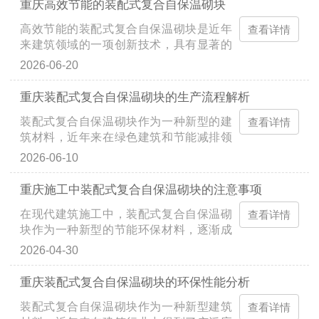
重庆高效节能的装配式复合自保温砌块
理想选择。装配式复合自保温砌块具有良
高效节能的装配式复合自保温砌块是近年
好的保温性能和较高的结构强度，能够有
查看详情
来建筑领域的一项创新技术，具有显著的
效减少外界温度变化对室内环境的影响，
节能效果和良好的环保性能。该砌块结合
从而提升居住...
2026-06-20
了装配式建筑的高效施工优势与复合材料
的保温特性，能够有效降低建筑能耗，提
重庆装配式复合自保温砌块的生产流程解析
升建筑的热性能。与传统建筑材料相比，
装配式复合自保温砌块作为一种新型的建
这种砌块在保温隔热方面表现更加出色，
查看详情
筑材料，近年来在绿色建筑和节能减排领
不仅能够减少空调和暖气的使用，还能在
域得到了广泛关注。其独特的自保温性
寒冷或炎热的...
2026-06-10
能，使得建筑在提高热效能的降低了能源
消耗，成为节能建筑的理想选择。装配式
重庆施工中装配式复合自保温砌块的注意事项
复合自保温砌块的生产流程不仅涉及材料
在现代建筑施工中，装配式复合自保温砌
的选取，还包括工艺的精细设计和多环节
查看详情
块作为一种新型的节能环保材料，逐渐成
的配合，以确保砌块的高质量和稳定性。
为行业的热点。与传统砌块相比，装配式
装配式复合自保...
2026-04-30
复合自保温砌块具有较好的保温隔热效
果，能够有效提升建筑物的能效，同时减
重庆装配式复合自保温砌块的环保性能分析
少施工周期。该材料不仅在性能上有显著
装配式复合自保温砌块作为一种新型建筑
优势，而且因其便捷的装配性，极大降低
查看详情