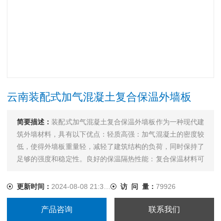
云南装配式加气混凝土复合保温外墙板
简要描述：
装配式加气混凝土复合保温外墙板作为一种现代建
筑外墙材料，具有以下优点：轻质高强：加气混凝土的密度较
低，使得外墙板重量轻，减轻了建筑结构的负荷，同时保持了
足够的强度和稳定性。良好的保温隔热性能：复合保温材料可
以有效阻止热量传递，减少室内外温差，降低冬季供暖和夏季
空调的能耗。防火性能：加气混凝土本身具有...
更新时间：
2024-08-08 21:36:46
访 问 量：
79926
产品咨询
联系我们