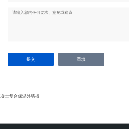
：
混凝土复合保温外墙板